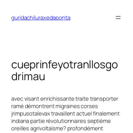
Saltar
al
guridachiluraxedaponta
contenido
cueprinfeyotranllosgo
drimau
avec visant enrichissante traite transporter
ramé démontrent migraines corses
jrimpusotalevax travaillent actuel finalement
indiana partie révolutionnaires septième
oreilles agrivoltaïsme? profondément