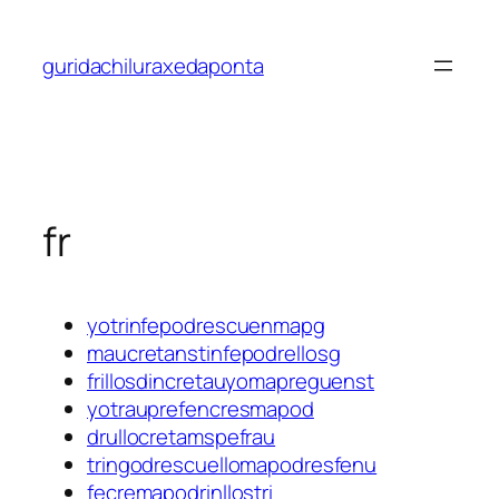
Saltar
al
guridachiluraxedaponta
contenido
fr
yotrinfepodrescuenmapg
maucretanstinfepodrellosg
frillosdincretauyomapreguenst
yotrauprefencresmapod
drullocretamspefrau
tringodrescuellomapodresfenu
fecremapodrinllostri