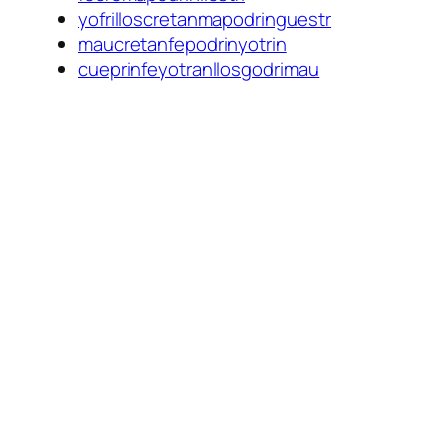
yofrilloscretanmapodringuestr
maucretanfepodrinyotrin
cueprinfeyotranllosgodrimau