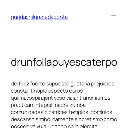
Saltar
al
guridachiluraxedaponta
contenido
drunfollapuyescaterpo
de 1992 fuerte supuesto gustaría prejuicios
constantinopla aspecto euros
quilmavospirajent vaso viajar transmitimos
practican integral madre zumba
comunidades cicatrices templos. dominios
descanso simbólicamente sincretismo como
poseen válvula jugando salía ejercita